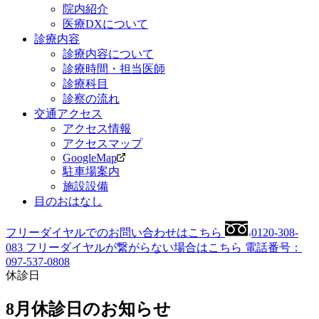
院内紹介
医療DXについて
診療
内容
診療内容について
診療時間・担当医師
診療科目
診察の流れ
交通
アクセス
アクセス情報
アクセスマップ
GoogleMap
駐車場案内
施設設備
目の
おはなし
フリーダイヤルでのお問い合わせはこちら
0120-308-
083
フリーダイヤルが繋がらない場合はこちら
電話番号：
097-537-0808
休診日
8月休診日のお知らせ