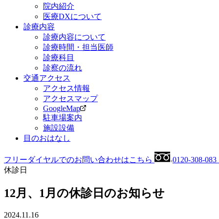
院内紹介
医療DXについて
診療
内容
診療内容について
診療時間・担当医師
診療科目
診察の流れ
交通
アクセス
アクセス情報
アクセスマップ
GoogleMap
駐車場案内
施設設備
目の
おはなし
フリーダイヤルでのお問い合わせはこちら
0120-308-083
休診日
12月、1月の休診日のお知らせ
2024.11.16